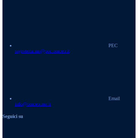
PEC
segreteria.me@pec.omceo.it
Email
info@omceo.me.it
Seguici su