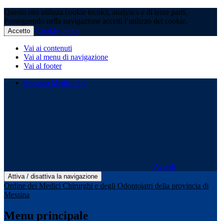
Questo sito utilizza cookie tecnici, analytics e di terze parti.
Proseguendo nella navigazione accetti l’utilizzo dei cookie.
Cookie policy
Accetto
Vai ai contenuti
Vai al menu di navigazione
Vai al footer
Messina Medica 2.0
Accedi
Attiva / disattiva la navigazione
Ordine dei Medici Chirurghi e degli Odontoiatri della provincia di
Messina
Menu principale