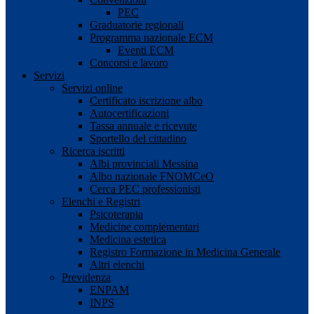
PEC
Graduatorie regionali
Programma nazionale ECM
Eventi ECM
Concorsi e lavoro
Servizi
Servizi online
Certificato iscrizione albo
Autocertificazioni
Tassa annuale e ricevute
Sportello del cittadino
Ricerca iscritti
Albi provinciali Messina
Albo nazionale FNOMCeO
Cerca PEC professionisti
Elenchi e Registri
Psicoterapia
Medicine complementari
Medicina estetica
Registro Formazione in Medicina Generale
Altri elenchi
Previdenza
ENPAM
INPS