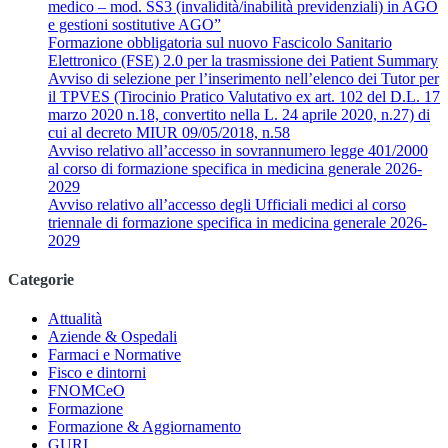
medico – mod. SS3 (invalidità/inabilità previdenziali) in AGO
e gestioni sostitutive AGO”
Formazione obbligatoria sul nuovo Fascicolo Sanitario
Elettronico (FSE) 2.0 per la trasmissione dei Patient Summary
Avviso di selezione per l’inserimento nell’elenco dei Tutor per
il TPVES (Tirocinio Pratico Valutativo ex art. 102 del D.L. 17
marzo 2020 n.18, convertito nella L. 24 aprile 2020, n.27) di
cui al decreto MIUR 09/05/2018, n.58
Avviso relativo all’accesso in sovrannumero legge 401/2000
al corso di formazione specifica in medicina generale 2026-
2029
Avviso relativo all’accesso degli Ufficiali medici al corso
triennale di formazione specifica in medicina generale 2026-
2029
Categorie
Attualità
Aziende & Ospedali
Farmaci e Normative
Fisco e dintorni
FNOMCeO
Formazione
Formazione & Aggiornamento
GURI