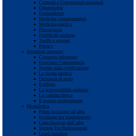
Contratti e Convenzioni nazionali
Odontoiatria
Equipollenze
Medicine complementari
Medicina estetica
Psicoterapia
Pubblicità sanitaria
Tariffe e onorari
Privacy
Strumenti operativi
Consenso informato
Esercitare l’odontoiatria
Norme sulla certificazione
La ricetta medica
Denuncia di reato
Il referto
La responsabilità sanitaria
La cartella clinica
Il segreto professionale
Modulistica
Prima iscrizione all’albo
Iscrizione per trasferimento
Cancellazione dall’albo
Società Tra Professionisti
Good standing