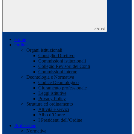
chiusi
Home
Ordine
Organi istituzionali
Consiglio Direttivo
Commissioni istituzionali
Collegio Revisori dei Conti
Commissioni interne
Deontologia e Normativa
Codice Deontologico
Giuramento professionale
Leggi istitutive
Privacy Policy
Struttura ed ordinamento
Attività e servizi
Albo d’Onore
I Presidenti dell’Ordine
Professione
Normativa