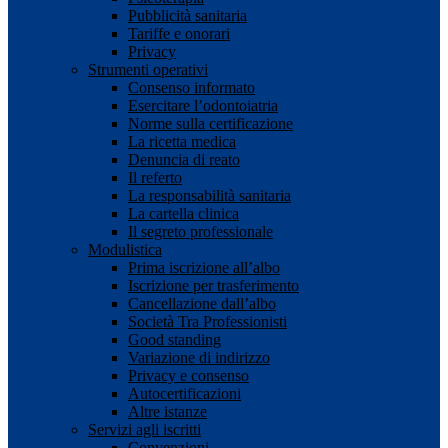
Pubblicità sanitaria
Tariffe e onorari
Privacy
Strumenti operativi
Consenso informato
Esercitare l’odontoiatria
Norme sulla certificazione
La ricetta medica
Denuncia di reato
Il referto
La responsabilità sanitaria
La cartella clinica
Il segreto professionale
Modulistica
Prima iscrizione all’albo
Iscrizione per trasferimento
Cancellazione dall’albo
Società Tra Professionisti
Good standing
Variazione di indirizzo
Privacy e consenso
Autocertificazioni
Altre istanze
Servizi agli iscritti
Convenzioni