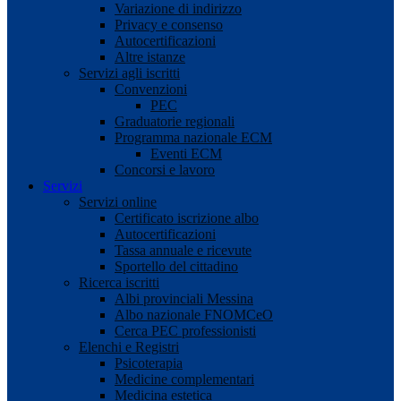
Variazione di indirizzo
Privacy e consenso
Autocertificazioni
Altre istanze
Servizi agli iscritti
Convenzioni
PEC
Graduatorie regionali
Programma nazionale ECM
Eventi ECM
Concorsi e lavoro
Servizi
Servizi online
Certificato iscrizione albo
Autocertificazioni
Tassa annuale e ricevute
Sportello del cittadino
Ricerca iscritti
Albi provinciali Messina
Albo nazionale FNOMCeO
Cerca PEC professionisti
Elenchi e Registri
Psicoterapia
Medicine complementari
Medicina estetica