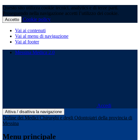
Questo sito utilizza cookie tecnici, analytics e di terze parti.
Proseguendo nella navigazione accetti l’utilizzo dei cookie.
Cookie policy
Accetto
Vai ai contenuti
Vai al menu di navigazione
Vai al footer
Messina Medica 2.0
Accedi
Attiva / disattiva la navigazione
Ordine dei Medici Chirurghi e degli Odontoiatri della provincia di
Messina
Menu principale