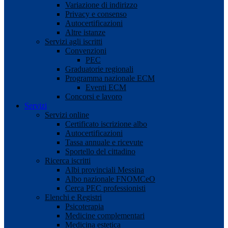
Variazione di indirizzo
Privacy e consenso
Autocertificazioni
Altre istanze
Servizi agli iscritti
Convenzioni
PEC
Graduatorie regionali
Programma nazionale ECM
Eventi ECM
Concorsi e lavoro
Servizi
Servizi online
Certificato iscrizione albo
Autocertificazioni
Tassa annuale e ricevute
Sportello del cittadino
Ricerca iscritti
Albi provinciali Messina
Albo nazionale FNOMCeO
Cerca PEC professionisti
Elenchi e Registri
Psicoterapia
Medicine complementari
Medicina estetica