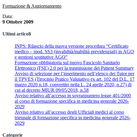
Formazione & Aggiornamento
Data:
9 Ottobre 2009
Ultimi articoli
INPS: Rilascio della nuova versione procedura “Certificato
medico – mod. SS3 (invalidità/inabilità previdenziali) in AGO
e gestioni sostitutive AGO”
Formazione obbligatoria sul nuovo Fascicolo Sanitario
Elettronico (FSE) 2.0 per la trasmissione dei Patient Summary
Avviso di selezione per l’inserimento nell’elenco dei Tutor per
il TPVES (Tirocinio Pratico Valutativo ex art. 102 del D.L. 17
marzo 2020 n.18, convertito nella L. 24 aprile 2020, n.27) di
cui al decreto MIUR 09/05/2018, n.58
Avviso relativo all’accesso in sovrannumero legge 401/2000
al corso di formazione specifica in medicina generale 2026-
2029
Avviso relativo all’accesso degli Ufficiali medici al corso
triennale di formazione specifica in medicina generale 2026-
2029
Categorie