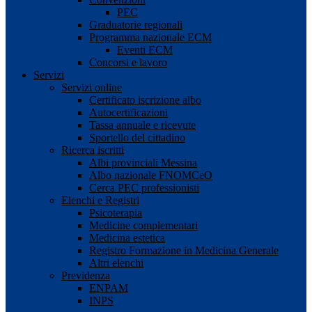
PEC
Graduatorie regionali
Programma nazionale ECM
Eventi ECM
Concorsi e lavoro
Servizi
Servizi online
Certificato iscrizione albo
Autocertificazioni
Tassa annuale e ricevute
Sportello del cittadino
Ricerca iscritti
Albi provinciali Messina
Albo nazionale FNOMCeO
Cerca PEC professionisti
Elenchi e Registri
Psicoterapia
Medicine complementari
Medicina estetica
Registro Formazione in Medicina Generale
Altri elenchi
Previdenza
ENPAM
INPS