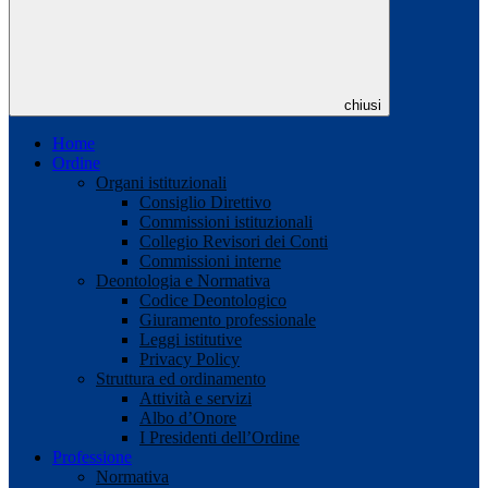
chiusi
Home
Ordine
Organi istituzionali
Consiglio Direttivo
Commissioni istituzionali
Collegio Revisori dei Conti
Commissioni interne
Deontologia e Normativa
Codice Deontologico
Giuramento professionale
Leggi istitutive
Privacy Policy
Struttura ed ordinamento
Attività e servizi
Albo d’Onore
I Presidenti dell’Ordine
Professione
Normativa