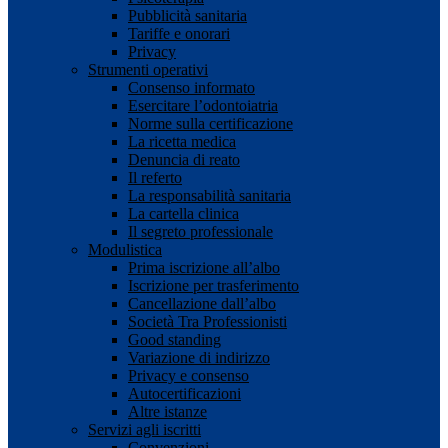
Pubblicità sanitaria
Tariffe e onorari
Privacy
Strumenti operativi
Consenso informato
Esercitare l’odontoiatria
Norme sulla certificazione
La ricetta medica
Denuncia di reato
Il referto
La responsabilità sanitaria
La cartella clinica
Il segreto professionale
Modulistica
Prima iscrizione all’albo
Iscrizione per trasferimento
Cancellazione dall’albo
Società Tra Professionisti
Good standing
Variazione di indirizzo
Privacy e consenso
Autocertificazioni
Altre istanze
Servizi agli iscritti
Convenzioni