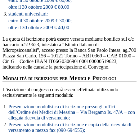
entro il 30 ottobre 2009 € 60,00;
oltre il 30 ottobre 2009 € 80,00
3.
studenti universitari:
entro il 30 ottobre 2009 € 30,00;
oltre il 30 ottobre 2009 € 40,00
La quota di iscrizione potrà essere versata mediante bonifico sul c/c
bancario n.519623, intestato a “Istituto Italiano di
Micropsicoanalisi”, acceso presso la Banca San Paolo Intesa, ag.700
Piazza San Carlo, 156 – 10121 Torino – ABI 0369 – CAB 01000 –
Cin G – Codice IBAN IT06G0306901000100000519623,
indicando nella causale la partecipazione al Convegno.
Modalità di iscrizione per Medici e Psicologi
L’iscrizione al congresso dovrà essere effettuata utilizzando
esclusivamente le seguenti modalità:
1.
Presentazione modulistica di iscrizione presso gli uffici
dell’Ordine dei Medici di Messina – Via Bergamo Is. 47/A – con
allegata ricevuta di versamento;
2.
Presentazione modulistica di iscrizione e copia della ricevuta di
versamento a mezzo fax (090-694555);