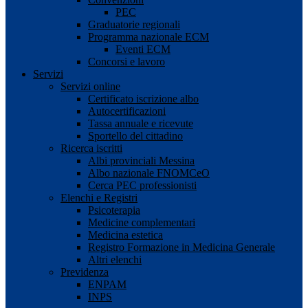
PEC
Graduatorie regionali
Programma nazionale ECM
Eventi ECM
Concorsi e lavoro
Servizi
Servizi online
Certificato iscrizione albo
Autocertificazioni
Tassa annuale e ricevute
Sportello del cittadino
Ricerca iscritti
Albi provinciali Messina
Albo nazionale FNOMCeO
Cerca PEC professionisti
Elenchi e Registri
Psicoterapia
Medicine complementari
Medicina estetica
Registro Formazione in Medicina Generale
Altri elenchi
Previdenza
ENPAM
INPS