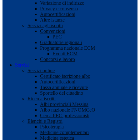
Variazione di indirizzo
Privacy e consenso
Autocertificazioni
Altre istanze
Servizi agli iscritti
Convenzioni
PEC
Graduatorie regionali
Programma nazionale ECM
Eventi ECM
Concorsi e lavoro
Servizi
Servizi online
Certificato iscrizione albo
Autocertificazioni
Tassa annuale e ricevute
Sportello del cittadino
Ricerca iscritti
Albi provinciali Messina
Albo nazionale FNOMCeO
Cerca PEC professionisti
Elenchi e Registri
Psicoterapia
Medicine complementari
Medicina estetica