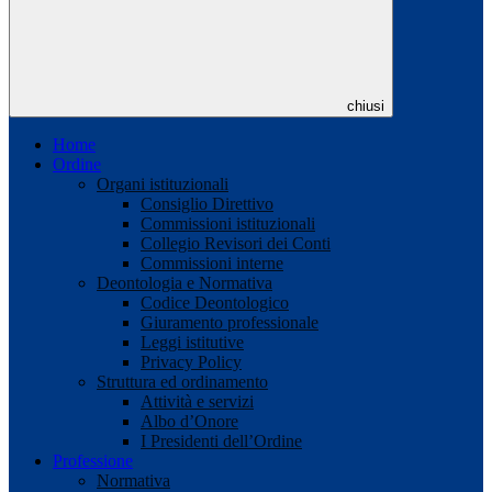
chiusi
Home
Ordine
Organi istituzionali
Consiglio Direttivo
Commissioni istituzionali
Collegio Revisori dei Conti
Commissioni interne
Deontologia e Normativa
Codice Deontologico
Giuramento professionale
Leggi istitutive
Privacy Policy
Struttura ed ordinamento
Attività e servizi
Albo d’Onore
I Presidenti dell’Ordine
Professione
Normativa