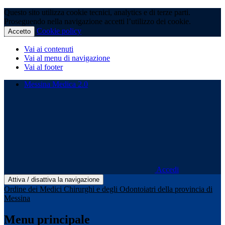
Questo sito utilizza cookie tecnici, analytics e di terze parti.
Proseguendo nella navigazione accetti l’utilizzo dei cookie.
Cookie policy
Accetto
Vai ai contenuti
Vai al menu di navigazione
Vai al footer
Messina Medica 2.0
Accedi
Attiva / disattiva la navigazione
Ordine dei Medici Chirurghi e degli Odontoiatri della provincia di
Messina
Menu principale