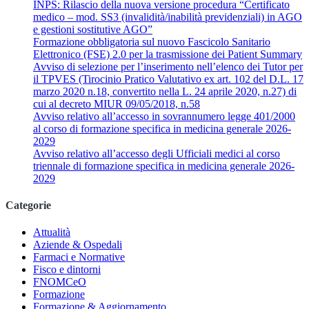
INPS: Rilascio della nuova versione procedura “Certificato
medico – mod. SS3 (invalidità/inabilità previdenziali) in AGO
e gestioni sostitutive AGO”
Formazione obbligatoria sul nuovo Fascicolo Sanitario
Elettronico (FSE) 2.0 per la trasmissione dei Patient Summary
Avviso di selezione per l’inserimento nell’elenco dei Tutor per
il TPVES (Tirocinio Pratico Valutativo ex art. 102 del D.L. 17
marzo 2020 n.18, convertito nella L. 24 aprile 2020, n.27) di
cui al decreto MIUR 09/05/2018, n.58
Avviso relativo all’accesso in sovrannumero legge 401/2000
al corso di formazione specifica in medicina generale 2026-
2029
Avviso relativo all’accesso degli Ufficiali medici al corso
triennale di formazione specifica in medicina generale 2026-
2029
Categorie
Attualità
Aziende & Ospedali
Farmaci e Normative
Fisco e dintorni
FNOMCeO
Formazione
Formazione & Aggiornamento