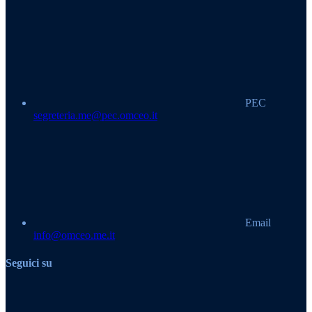
PEC
segreteria.me@pec.omceo.it
Email
info@omceo.me.it
Seguici su