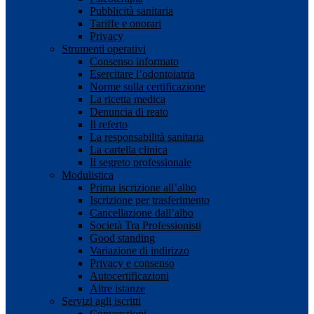
Pubblicità sanitaria
Tariffe e onorari
Privacy
Strumenti operativi
Consenso informato
Esercitare l’odontoiatria
Norme sulla certificazione
La ricetta medica
Denuncia di reato
Il referto
La responsabilità sanitaria
La cartella clinica
Il segreto professionale
Modulistica
Prima iscrizione all’albo
Iscrizione per trasferimento
Cancellazione dall’albo
Società Tra Professionisti
Good standing
Variazione di indirizzo
Privacy e consenso
Autocertificazioni
Altre istanze
Servizi agli iscritti
Convenzioni