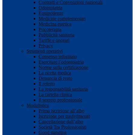
Contratti e Convenzioni nazionali
Odontoiatria
Equipollenze
Medicine complementari
Medicina estetica
Psicoterapia
Pubblicità sanitaria
Tariffe e onorari
Privacy
Strumenti operativi
Consenso informato
Esercitare l’odontoiatria
Norme sulla certificazione
La ricetta medica
Denuncia di reato
Il referto
La responsabilità sanitaria
La cartella clinica
Il segreto professionale
Modulistica
Prima iscrizione all’albo
Iscrizione per trasferimento
Cancellazione dall’albo
Società Tra Professionisti
Good standing