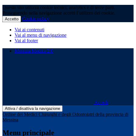
Questo sito utilizza cookie tecnici, analytics e di terze parti.
Proseguendo nella navigazione accetti l’utilizzo dei cookie.
Cookie policy
Accetto
Vai ai contenuti
Vai al menu di navigazione
Vai al footer
Messina Medica 2.0
Accedi
Attiva / disattiva la navigazione
Ordine dei Medici Chirurghi e degli Odontoiatri della provincia di
Messina
Menu principale