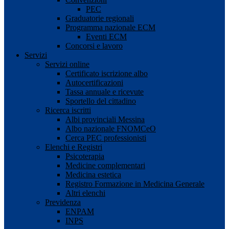
PEC
Graduatorie regionali
Programma nazionale ECM
Eventi ECM
Concorsi e lavoro
Servizi
Servizi online
Certificato iscrizione albo
Autocertificazioni
Tassa annuale e ricevute
Sportello del cittadino
Ricerca iscritti
Albi provinciali Messina
Albo nazionale FNOMCeO
Cerca PEC professionisti
Elenchi e Registri
Psicoterapia
Medicine complementari
Medicina estetica
Registro Formazione in Medicina Generale
Altri elenchi
Previdenza
ENPAM
INPS