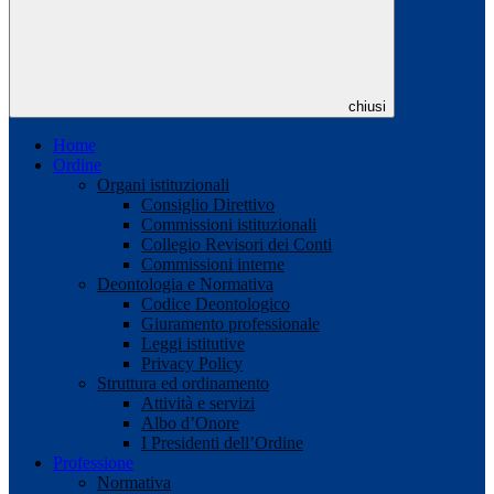
chiusi
Home
Ordine
Organi istituzionali
Consiglio Direttivo
Commissioni istituzionali
Collegio Revisori dei Conti
Commissioni interne
Deontologia e Normativa
Codice Deontologico
Giuramento professionale
Leggi istitutive
Privacy Policy
Struttura ed ordinamento
Attività e servizi
Albo d’Onore
I Presidenti dell’Ordine
Professione
Normativa