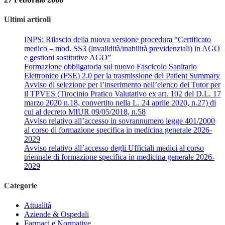
Ultimi articoli
INPS: Rilascio della nuova versione procedura “Certificato
medico – mod. SS3 (invalidità/inabilità previdenziali) in AGO
e gestioni sostitutive AGO”
Formazione obbligatoria sul nuovo Fascicolo Sanitario
Elettronico (FSE) 2.0 per la trasmissione dei Patient Summary
Avviso di selezione per l’inserimento nell’elenco dei Tutor per
il TPVES (Tirocinio Pratico Valutativo ex art. 102 del D.L. 17
marzo 2020 n.18, convertito nella L. 24 aprile 2020, n.27) di
cui al decreto MIUR 09/05/2018, n.58
Avviso relativo all’accesso in sovrannumero legge 401/2000
al corso di formazione specifica in medicina generale 2026-
2029
Avviso relativo all’accesso degli Ufficiali medici al corso
triennale di formazione specifica in medicina generale 2026-
2029
Categorie
Attualità
Aziende & Ospedali
Farmaci e Normative