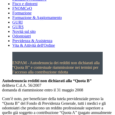
Fisco e dintorni
FNOMCeO
Formazione
Formazione & Aggiornamento
GURI
GURS
Novità sul sito
Odontoiatri
Previdenza & Assistenza
Vita & Attività dell'Ordine
ENPAM - Autodenuncia dei redditi non dichiarati alla
“Quota B” e contestuale riammissione nei termini per
l’accesso alla contribuzione ridotta
Autodenuncia redditi non dichiarati alla “Quota B”
delibera C.d.A. 56/2007
domanda di riammissione entro il 31 maggio 2008
Com’è noto, per beneficiare della tutela previdenziale presso la
“Quota B” del Fondo di Previdenza Generale, tutti i medici e gli
odontoiatri che producono un reddito professionale superiore a
quello già soggetto a contribuzione “Quota A” (pagato annualmente