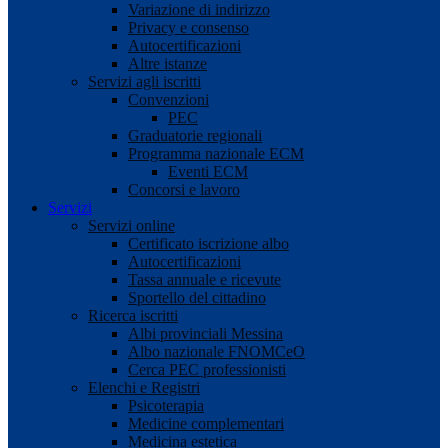
Variazione di indirizzo
Privacy e consenso
Autocertificazioni
Altre istanze
Servizi agli iscritti
Convenzioni
PEC
Graduatorie regionali
Programma nazionale ECM
Eventi ECM
Concorsi e lavoro
Servizi
Servizi online
Certificato iscrizione albo
Autocertificazioni
Tassa annuale e ricevute
Sportello del cittadino
Ricerca iscritti
Albi provinciali Messina
Albo nazionale FNOMCeO
Cerca PEC professionisti
Elenchi e Registri
Psicoterapia
Medicine complementari
Medicina estetica