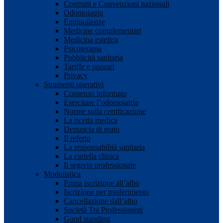
Contratti e Convenzioni nazionali
Odontoiatria
Equipollenze
Medicine complementari
Medicina estetica
Psicoterapia
Pubblicità sanitaria
Tariffe e onorari
Privacy
Strumenti operativi
Consenso informato
Esercitare l’odontoiatria
Norme sulla certificazione
La ricetta medica
Denuncia di reato
Il referto
La responsabilità sanitaria
La cartella clinica
Il segreto professionale
Modulistica
Prima iscrizione all’albo
Iscrizione per trasferimento
Cancellazione dall’albo
Società Tra Professionisti
Good standing