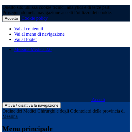
Questo sito utilizza cookie tecnici, analytics e di terze parti.
Proseguendo nella navigazione accetti l’utilizzo dei cookie.
Cookie policy
Accetto
Vai ai contenuti
Vai al menu di navigazione
Vai al footer
Messina Medica 2.0
Accedi
Attiva / disattiva la navigazione
Ordine dei Medici Chirurghi e degli Odontoiatri della provincia di
Messina
Menu principale