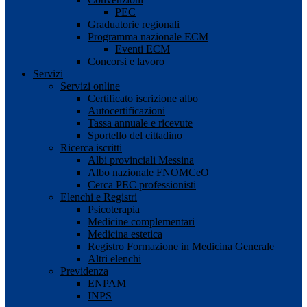
PEC
Graduatorie regionali
Programma nazionale ECM
Eventi ECM
Concorsi e lavoro
Servizi
Servizi online
Certificato iscrizione albo
Autocertificazioni
Tassa annuale e ricevute
Sportello del cittadino
Ricerca iscritti
Albi provinciali Messina
Albo nazionale FNOMCeO
Cerca PEC professionisti
Elenchi e Registri
Psicoterapia
Medicine complementari
Medicina estetica
Registro Formazione in Medicina Generale
Altri elenchi
Previdenza
ENPAM
INPS