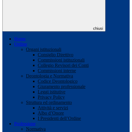
chiusi
Home
Ordine
Organi istituzionali
Consiglio Direttivo
Commissioni istituzionali
Collegio Revisori dei Conti
Commissioni interne
Deontologia e Normativa
Codice Deontologico
Giuramento professionale
Leggi istitutive
Privacy Policy
Struttura ed ordinamento
Attività e servizi
Albo d’Onore
I Presidenti dell’Ordine
Professione
Normativa