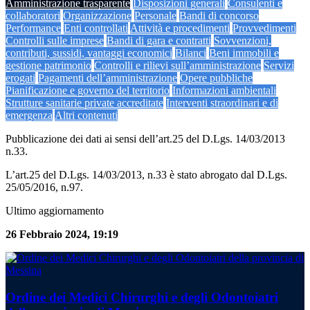
Amministrazione trasparente
Disposizioni generali
Consulenti e
collaboratori
Organizzazione
Personale
Bandi di concorso
Performance
Enti controllati
Attività e procedimenti
Provvedimenti
Controlli sulle imprese
Bandi di gara e contratti
Sovvenzioni,
contributi, sussidi, vantaggi economici
Bilanci
Beni immobili e
gestione patrimonio
Controlli e rilievi sull’amministrazione
Servizi
erogati
Pagamenti dell’amministrazione
Opere pubbliche
Pianificazione e governo del territorio
Informazioni ambientali
Strutture sanitarie private accreditate
Interventi straordinari e di
emergenza
Altri contenuti
Pubblicazione dei dati ai sensi dell’art.25 del D.Lgs. 14/03/2013
n.33.
L’art.25 del D.Lgs. 14/03/2013, n.33 è stato abrogato dal D.Lgs.
25/05/2016, n.97.
Ultimo aggiornamento
26 Febbraio 2024, 19:19
Ordine dei Medici Chirurghi e degli Odontoiatri