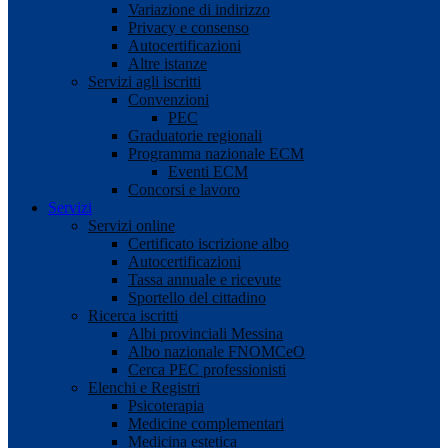
Variazione di indirizzo
Privacy e consenso
Autocertificazioni
Altre istanze
Servizi agli iscritti
Convenzioni
PEC
Graduatorie regionali
Programma nazionale ECM
Eventi ECM
Concorsi e lavoro
Servizi
Servizi online
Certificato iscrizione albo
Autocertificazioni
Tassa annuale e ricevute
Sportello del cittadino
Ricerca iscritti
Albi provinciali Messina
Albo nazionale FNOMCeO
Cerca PEC professionisti
Elenchi e Registri
Psicoterapia
Medicine complementari
Medicina estetica