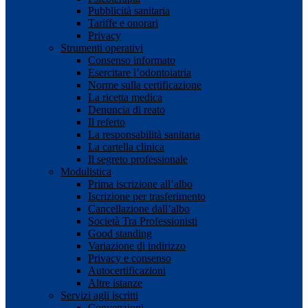
Pubblicità sanitaria
Tariffe e onorari
Privacy
Strumenti operativi
Consenso informato
Esercitare l’odontoiatria
Norme sulla certificazione
La ricetta medica
Denuncia di reato
Il referto
La responsabilità sanitaria
La cartella clinica
Il segreto professionale
Modulistica
Prima iscrizione all’albo
Iscrizione per trasferimento
Cancellazione dall’albo
Società Tra Professionisti
Good standing
Variazione di indirizzo
Privacy e consenso
Autocertificazioni
Altre istanze
Servizi agli iscritti
Convenzioni