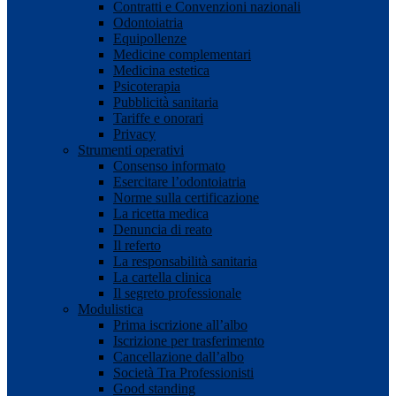
Contratti e Convenzioni nazionali
Odontoiatria
Equipollenze
Medicine complementari
Medicina estetica
Psicoterapia
Pubblicità sanitaria
Tariffe e onorari
Privacy
Strumenti operativi
Consenso informato
Esercitare l’odontoiatria
Norme sulla certificazione
La ricetta medica
Denuncia di reato
Il referto
La responsabilità sanitaria
La cartella clinica
Il segreto professionale
Modulistica
Prima iscrizione all’albo
Iscrizione per trasferimento
Cancellazione dall’albo
Società Tra Professionisti
Good standing