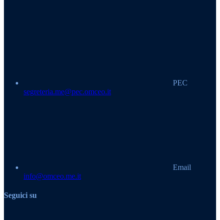
PEC
segreteria.me@pec.omceo.it
Email
info@omceo.me.it
Seguici su