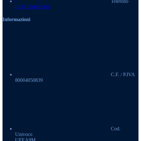
Telefono
(+39) 090691089
Informazioni
C.F. / P.IVA
80004050839
Cod.
Univoco
UFEA9M