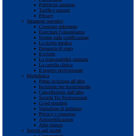
Pubblicità sanitaria
Tariffe e onorari
Privacy
Strumenti operativi
Consenso informato
Esercitare l’odontoiatria
Norme sulla certificazione
La ricetta medica
Denuncia di reato
Il referto
La responsabilità sanitaria
La cartella clinica
Il segreto professionale
Modulistica
Prima iscrizione all’albo
Iscrizione per trasferimento
Cancellazione dall’albo
Società Tra Professionisti
Good standing
Variazione di indirizzo
Privacy e consenso
Autocertificazioni
Altre istanze
Servizi agli iscritti
Convenzioni