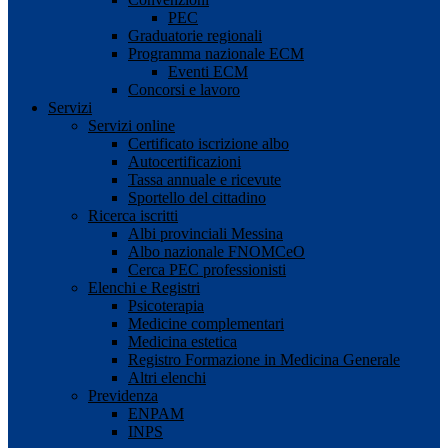
PEC
Graduatorie regionali
Programma nazionale ECM
Eventi ECM
Concorsi e lavoro
Servizi
Servizi online
Certificato iscrizione albo
Autocertificazioni
Tassa annuale e ricevute
Sportello del cittadino
Ricerca iscritti
Albi provinciali Messina
Albo nazionale FNOMCeO
Cerca PEC professionisti
Elenchi e Registri
Psicoterapia
Medicine complementari
Medicina estetica
Registro Formazione in Medicina Generale
Altri elenchi
Previdenza
ENPAM
INPS