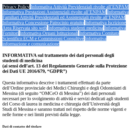
Privacy Policy
Informativa Attività Previdenziali rivolte all’ENPAM
Informativa Prestazioni Assistenziali rivolte all’ENPAM
Informativa
Familiari Attività Previdenziali ed Assistenziali rivolte all’ENPAM
Informativa Concessione Patrocinio gratuito
Informativa Iscrizione
Area Riservata sito web
Informativa studenti medicina
Informativa
Fornitori
Informativa Organi Istituzionali
Informativa Comitato
Scientifico ECM e Commissioni Consultive
Informativa
informazione e comunicazione
INFORMATIVA sul trattamento dei dati personali degli
studenti di medicina
(ai sensi dell’art. 13 del Regolamento Generale sulla Protezione
dei Dati UE 2016/679, “GDPR”)
Questa informativa descrive i trattamenti effettuati da parte
dell’Ordine provinciale dei Medici Chirurghi e degli Odontoiatri di
Messina (di seguito “OMCeO di Messina”) dei dati personali
necessari per lo svolgimento di attività e servizi dedicati agli studenti
del Corso di laurea in medicina e chirurgia dell’Università degli
Studi di Messina e saranno trattati nel rispetto delle norme vigenti e
nelle forme e nei limiti previsti dalla legge.
Dati di contatto del titolare