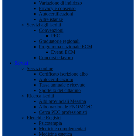
Variazione di indirizzo
Privacy e consenso
Autocertificazioni
Altre istanze
Servizi agli iscritti
Convenzioni
PEC
Graduatorie regionali
Programma nazionale ECM
Eventi ECM
Concorsi e lavoro
Servizi
Servizi online
Certificato iscrizione albo
Autocertificazioni
Tassa annuale e ricevute
Sportello del cittadino
Ricerca iscritti
Albi provinciali Messina
Albo nazionale FNOMCeO
Cerca PEC professionisti
Elenchi e Registri
Psicoterapia
Medicine complementari
Medicina estetica