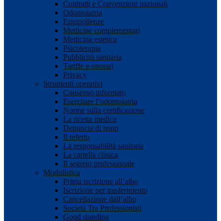
Contratti e Convenzioni nazionali
Odontoiatria
Equipollenze
Medicine complementari
Medicina estetica
Psicoterapia
Pubblicità sanitaria
Tariffe e onorari
Privacy
Strumenti operativi
Consenso informato
Esercitare l’odontoiatria
Norme sulla certificazione
La ricetta medica
Denuncia di reato
Il referto
La responsabilità sanitaria
La cartella clinica
Il segreto professionale
Modulistica
Prima iscrizione all’albo
Iscrizione per trasferimento
Cancellazione dall’albo
Società Tra Professionisti
Good standing