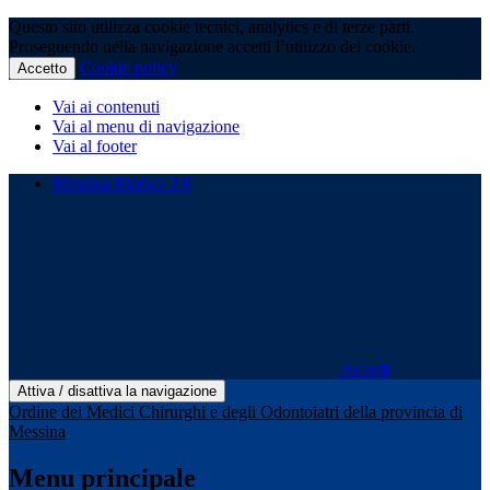
Questo sito utilizza cookie tecnici, analytics e di terze parti.
Proseguendo nella navigazione accetti l’utilizzo dei cookie.
Cookie policy
Accetto
Vai ai contenuti
Vai al menu di navigazione
Vai al footer
Messina Medica 2.0
Accedi
Attiva / disattiva la navigazione
Ordine dei Medici Chirurghi e degli Odontoiatri della provincia di
Messina
Menu principale