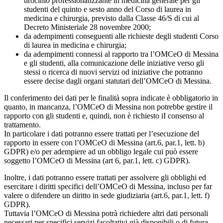
tirocinio professionalizzante in medicina generale per gli
studenti del quinto e sesto anno del Corso di laurea in
medicina e chirurgia, previsto dalla Classe 46/S di cui al
Decreto Ministeriale 28 novembre 2000;
da adempimenti conseguenti alle richieste degli studenti Corso
di laurea in medicina e chirurgia;
da adempimenti connessi al rapporto tra l’OMCeO di Messina
e gli studenti, alla comunicazione delle iniziative verso gli
stessi o ricerca di nuovi servizi od iniziative che potranno
essere decise dagli organi statutari dell’OMCeO di Messina.
Il conferimento dei dati per le finalità sopra indicate è obbligatorio in
quanto, in mancanza, l’OMCeO di Messina non potrebbe gestire il
rapporto con gli studenti e, quindi, non è richiesto iI consenso al
trattamento.
In particolare i dati potranno essere trattati per l’esecuzione del
rapporto in essere con l’OMCeO di Messina (art.6, par.1, lett. b)
GDPR) e/o per adempiere ad un obbligo legale cui può essere
soggetto l’OMCeO di Messina (art 6, par.1, lett. c) GDPR).
Inoltre, i dati potranno essere trattati per assolvere gli obblighi ed
esercitare i diritti specifici dell’OMCeO di Messina, incluso per far
valere o difendere un diritto in sede giudiziaria (art.6, par.1, lett. f)
GDPR).
Tuttavia l’OMCeO di Messina potrà richiedere altri dati personali
necessari per specifici servizi facoltativi già disponibili o di futura