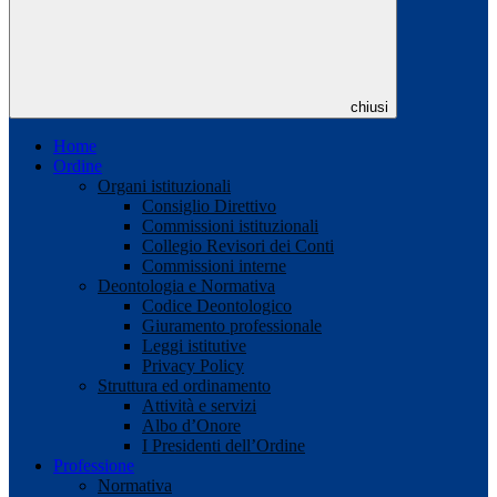
chiusi
Home
Ordine
Organi istituzionali
Consiglio Direttivo
Commissioni istituzionali
Collegio Revisori dei Conti
Commissioni interne
Deontologia e Normativa
Codice Deontologico
Giuramento professionale
Leggi istitutive
Privacy Policy
Struttura ed ordinamento
Attività e servizi
Albo d’Onore
I Presidenti dell’Ordine
Professione
Normativa